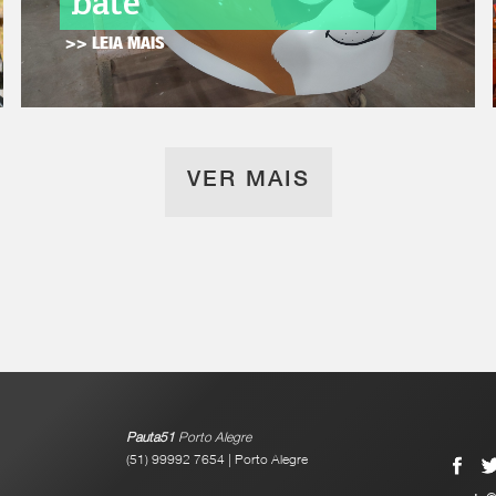
bate
>> LEIA MAIS
VER MAIS
Pauta51
Porto Alegre
(51) 99992 7654 | Porto Alegre