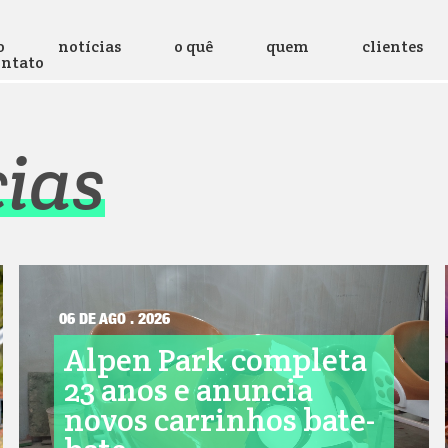
o
notícias
o quê
quem
clientes
ontato
cias
06 DE AGO . 2026
Alpen Park completa
23 anos e anuncia
novos carrinhos bate-