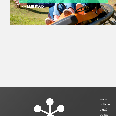
>> LEIA MAIS
início
notícias
o quê
quem