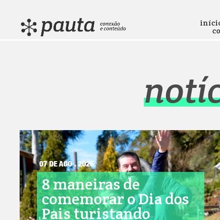
iníci
c
notí
07 DE AGO . 2026
8 maneiras de
comemorar o Dia dos
Pais turistando