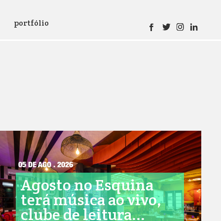
portfólio
05 DE AGO . 2026
Agosto no Esquina
terá música ao vivo,
clube de leitura...