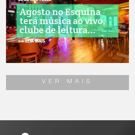
05 DE AGO . 2026
Agosto no Esquina
terá música ao vivo,
clube de leitura...
>> LEIA MAIS
VER MAIS