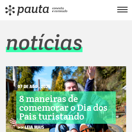
notícias
07 DE AGO . 2026
8 maneiras de
comemorar o Dia dos
Pais turistando
>> LEIA MAIS