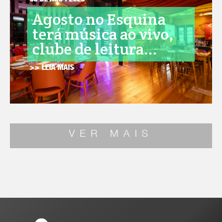
05 DE AGO . 2026
Agosto no Esquina
terá música ao vivo,
clube de leitura...
>> LEIA MAIS
VER MAIS