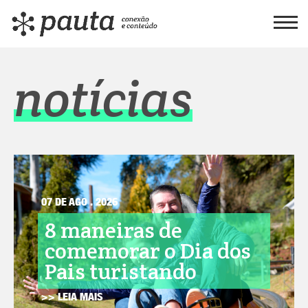
notícias
07 DE AGO . 2026
8 maneiras de
comemorar o Dia dos
Pais turistando
>> LEIA MAIS