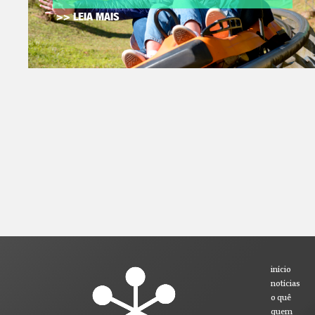
>> LEIA MAIS
início
notícias
o quê
quem