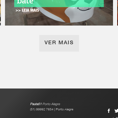
bate
>> LEIA MAIS
VER MAIS
Pauta51
Porto Alegre
(51) 99992 7654 | Porto Alegre