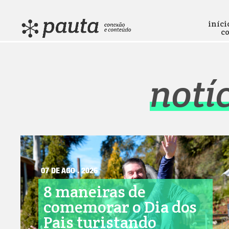
iníci
c
notí
07 DE AGO . 2026
8 maneiras de
comemorar o Dia dos
Pais turistando