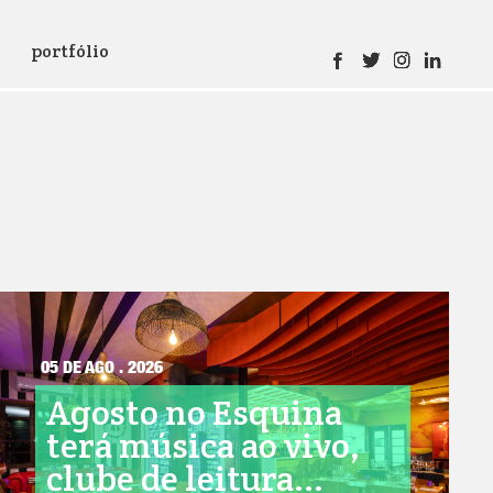
portfólio
05 DE AGO . 2026
Agosto no Esquina
terá música ao vivo,
clube de leitura...