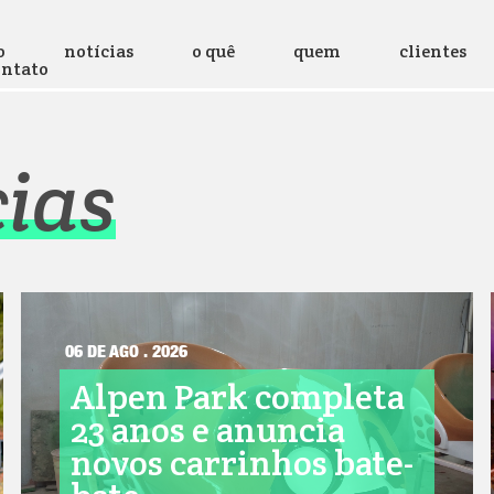
o
notícias
o quê
quem
clientes
ontato
cias
06 DE AGO . 2026
Alpen Park completa
23 anos e anuncia
novos carrinhos bate-