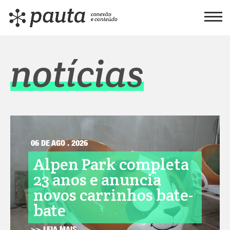
notícias
06 DE AGO . 2026
Alpen Park completa
23 anos e anuncia
novos carrinhos bate-
bate