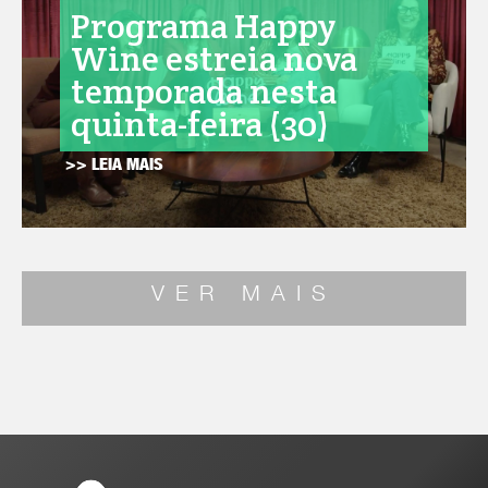
Programa Happy
Wine estreia nova
temporada nesta
quinta-feira (30)
>> LEIA MAIS
VER MAIS