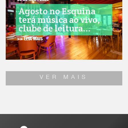
05 DE AGO . 2026
Agosto no Esquina
terá música ao vivo,
clube de leitura...
>> LEIA MAIS
VER MAIS