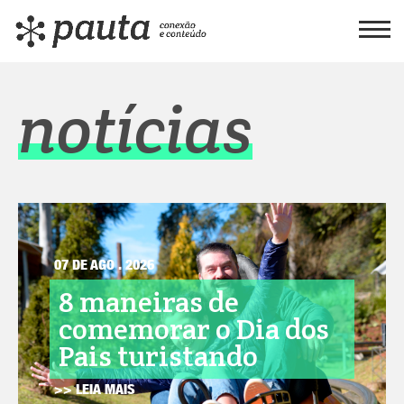
notícias
07 DE AGO . 2026
8 maneiras de
comemorar o Dia dos
Pais turistando
>> LEIA MAIS