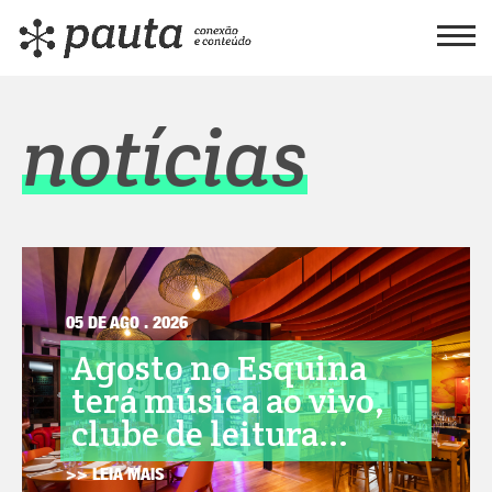
notícias
05 DE AGO . 2026
Agosto no Esquina
terá música ao vivo,
clube de leitura...
>> LEIA MAIS