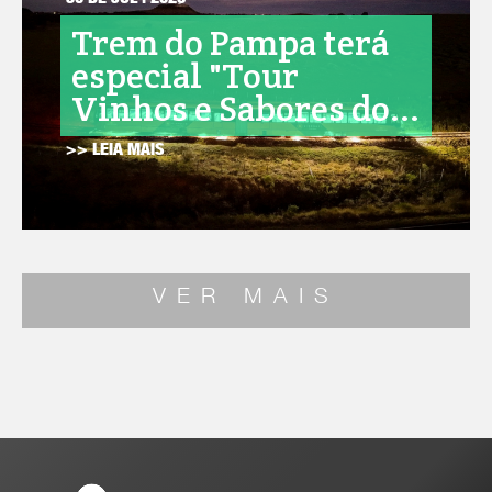
30 DE JUL . 2026
Trem do Pampa terá
especial "Tour
Vinhos e Sabores do...
>> LEIA MAIS
VER MAIS