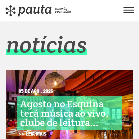
notícias
05 DE AGO . 2026
Agosto no Esquina
terá música ao vivo,
clube de leitura...
>> LEIA MAIS