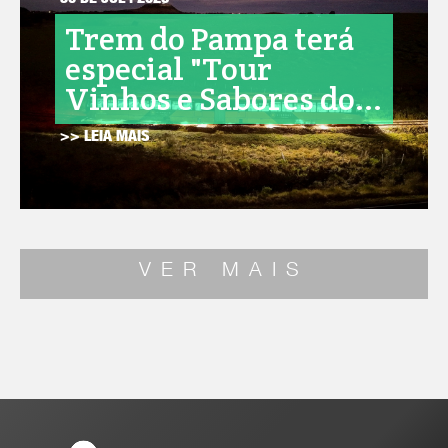
30 DE JUL . 2026
Trem do Pampa terá
especial "Tour
Vinhos e Sabores do...
>> LEIA MAIS
VER MAIS