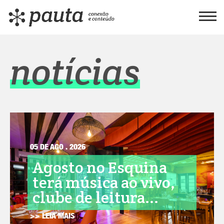
notícias
05 DE AGO . 2026
Agosto no Esquina
terá música ao vivo,
clube de leitura...
>> LEIA MAIS