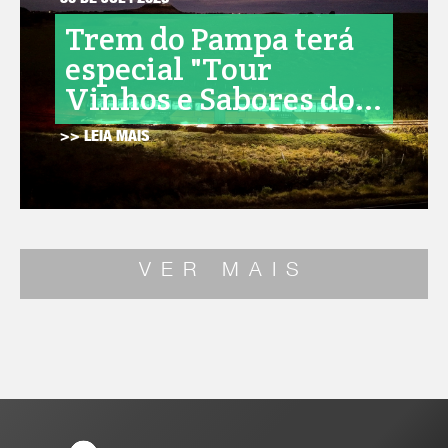
30 DE JUL . 2026
Trem do Pampa terá
especial "Tour
Vinhos e Sabores do...
>> LEIA MAIS
VER MAIS