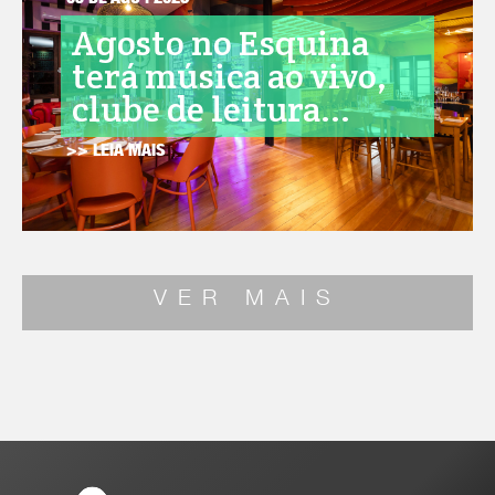
05 DE AGO . 2026
Agosto no Esquina
terá música ao vivo,
clube de leitura...
>> LEIA MAIS
VER MAIS