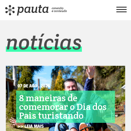
notícias
07 DE AGO . 2026
8 maneiras de
comemorar o Dia dos
Pais turistando
>> LEIA MAIS