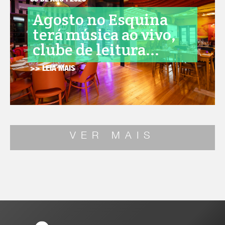
05 DE AGO . 2026
Agosto no Esquina
terá música ao vivo,
clube de leitura...
>> LEIA MAIS
VER MAIS