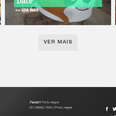
bate
>> LEIA MAIS
VER MAIS
Pauta51
Porto Alegre
(51) 99992 7654 | Porto Alegre