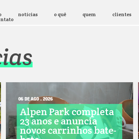
o
notícias
o quê
quem
clientes
ontato
cias
06 DE AGO . 2026
Alpen Park completa
23 anos e anuncia
novos carrinhos bate-