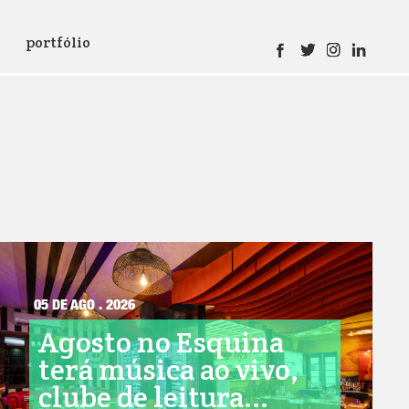
portfólio
05 DE AGO . 2026
Agosto no Esquina
terá música ao vivo,
clube de leitura...