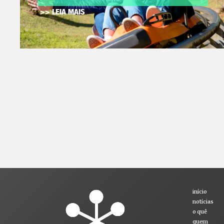
>> LEIA MAIS
início
notícias
o quê
quem