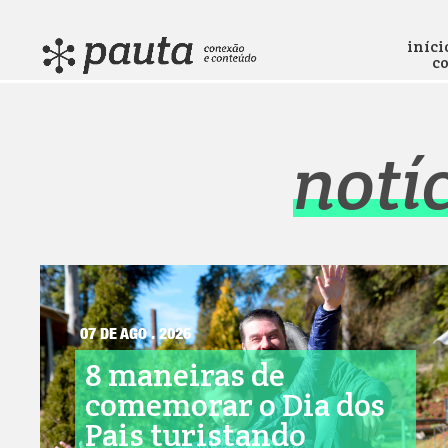
iníci
c
notí
07 DE AGO . 2026
8 maneiras de
comemorar o Dia dos
Pais turistando