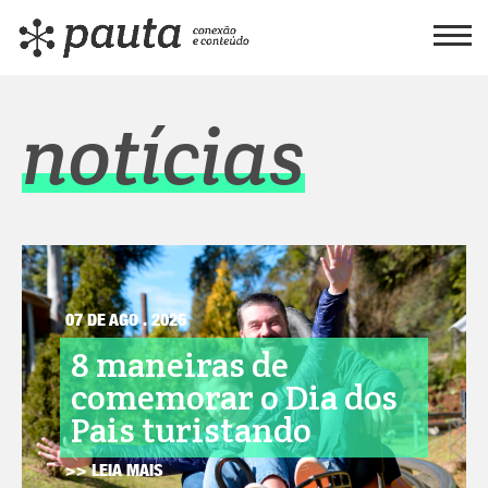
notícias
07 DE AGO . 2026
8 maneiras de
comemorar o Dia dos
Pais turistando
>> LEIA MAIS