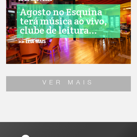
05 DE AGO . 2026
Agosto no Esquina
terá música ao vivo,
clube de leitura...
>> LEIA MAIS
VER MAIS