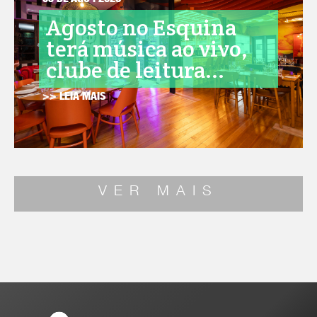
05 DE AGO . 2026
Agosto no Esquina
terá música ao vivo,
clube de leitura...
>> LEIA MAIS
VER MAIS