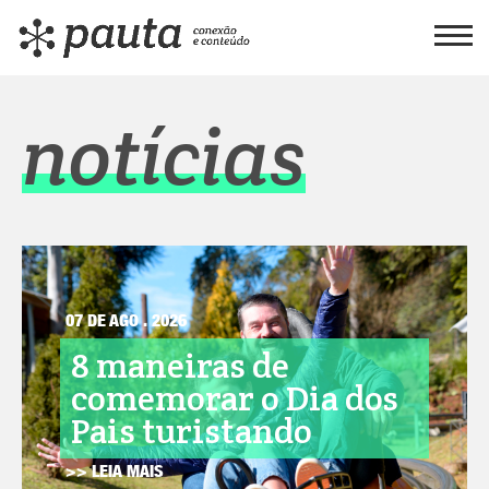
notícias
07 DE AGO . 2026
8 maneiras de
comemorar o Dia dos
Pais turistando
>> LEIA MAIS