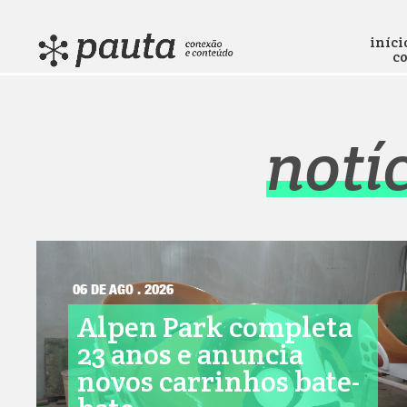
iníci
c
notí
06 DE AGO . 2026
Alpen Park completa
23 anos e anuncia
novos carrinhos bate-