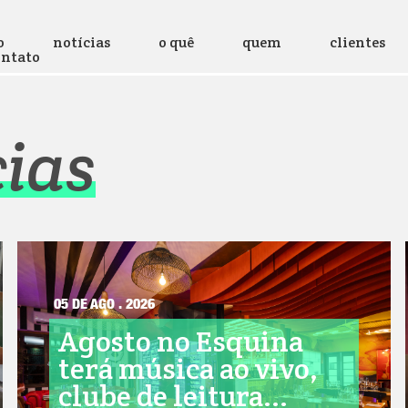
o
notícias
o quê
quem
clientes
ontato
cias
05 DE AGO . 2026
Agosto no Esquina
terá música ao vivo,
clube de leitura...