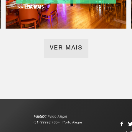
>> LEIA MAIS
VER MAIS
Pauta51
Porto Alegre
(51) 99992 7654 | Porto Alegre