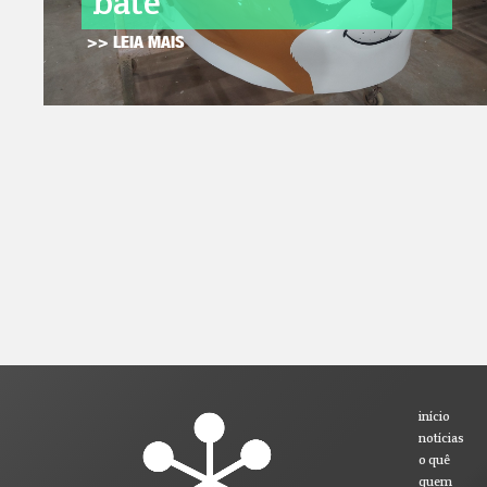
bate
>> LEIA MAIS
início
notícias
o quê
quem