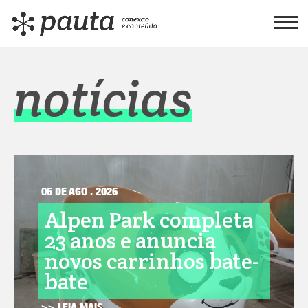
notícias
06 DE AGO . 2026
Alpen Park completa
23 anos e anuncia
novos carrinhos bate-
bate