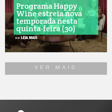
Programa Happy
Wine estreia nova
temporada nesta
quinta-feira (30)
>> LEIA MAIS
VER MAIS