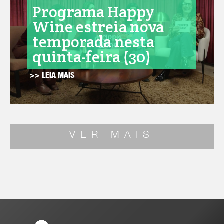
Programa Happy
Wine estreia nova
temporada nesta
quinta-feira (30)
>> LEIA MAIS
VER MAIS