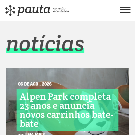
notícias
06 DE AGO . 2026
Alpen Park completa
23 anos e anuncia
novos carrinhos bate-
bate