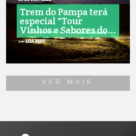
30 DE JUL . 2026
Trem do Pampa terá
especial "Tour
Vinhos e Sabores do...
>> LEIA MAIS
VER MAIS