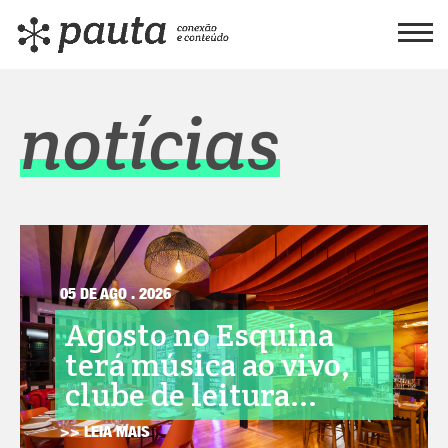
notícias
05 DE AGO . 2026
Agosto no Esquina
terá música ao vivo,
clube de leitura...
>> LEIA MAIS