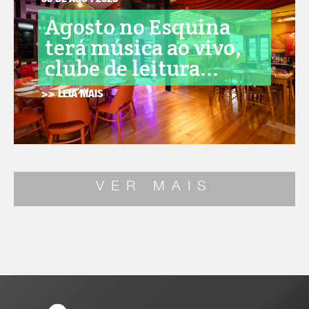
05 DE AGO . 2026
Agosto no Esquina
terá música ao vivo,
clube de leitura...
>> LEIA MAIS
VER MAIS