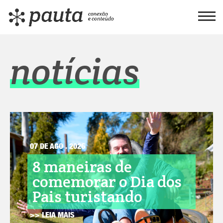
notícias
07 DE AGO . 2026
8 maneiras de
comemorar o Dia dos
Pais turistando
>> LEIA MAIS