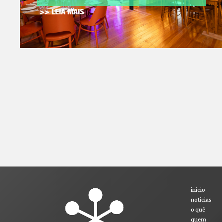
>> LEIA MAIS
início
notícias
o quê
quem