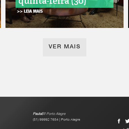
quinta-feira (30)
>> LEIA MAIS
VER MAIS
Pauta51
Porto Alegre
(51) 99992 7654 | Porto Alegre