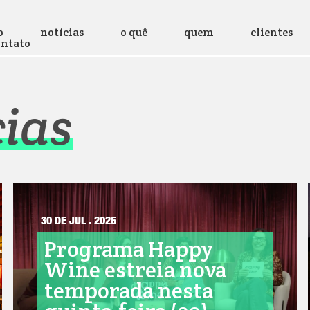
o
notícias
o quê
quem
clientes
ontato
cias
30 DE JUL . 2026
Programa Happy
Wine estreia nova
temporada nesta