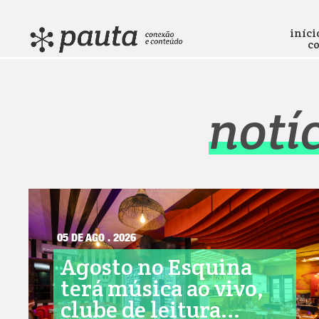
iníci
c
notí
05 DE AGO . 2026
Agosto no Esquina
terá música ao vivo,
clube de leitura...