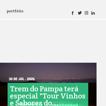
portfólio
30 DE JUL . 2026
Trem do Pampa terá
especial "Tour Vinhos
e Sabores do...