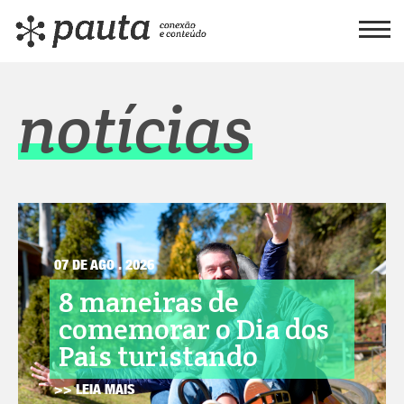
notícias
07 DE AGO . 2026
8 maneiras de
comemorar o Dia dos
Pais turistando
>> LEIA MAIS