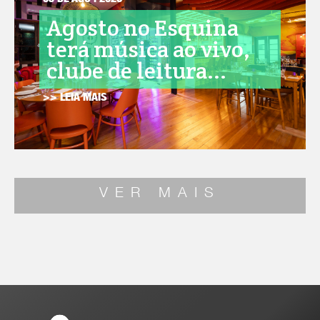
05 DE AGO . 2026
Agosto no Esquina
terá música ao vivo,
clube de leitura...
>> LEIA MAIS
VER MAIS