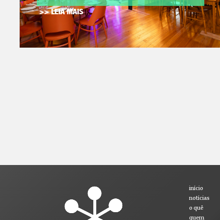
>> LEIA MAIS
início
notícias
o quê
quem