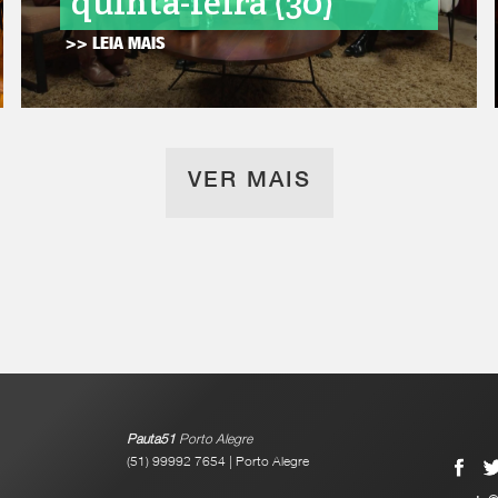
quinta-feira (30)
>> LEIA MAIS
VER MAIS
Pauta51
Porto Alegre
(51) 99992 7654 | Porto Alegre