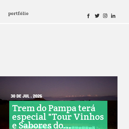
portfólio
30 DE JUL . 2026
Trem do Pampa terá
especial "Tour Vinhos
e Sabores do...