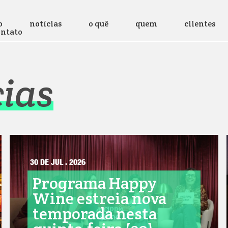
o
notícias
o quê
quem
clientes
ontato
cias
30 DE JUL . 2026
Programa Happy
Wine estreia nova
temporada nesta