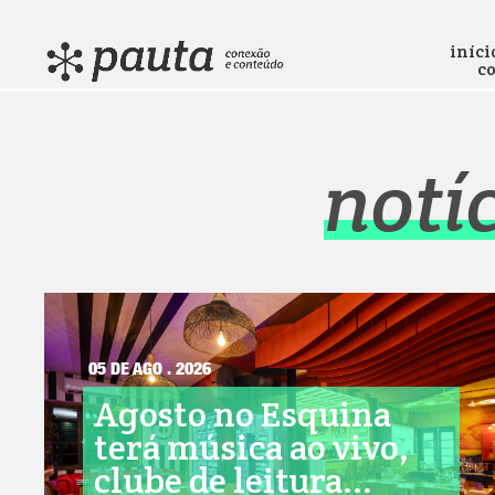
iníci
c
notí
05 DE AGO . 2026
Agosto no Esquina
terá música ao vivo,
clube de leitura...