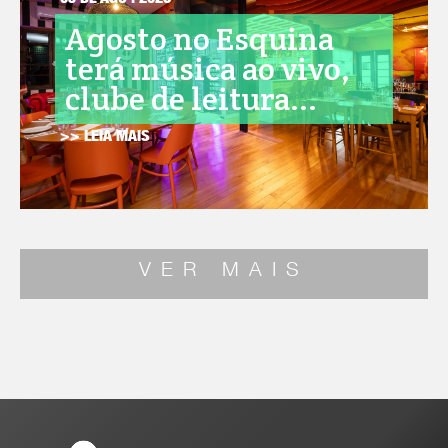
05 DE AGO . 2026
Agosto no Esquina
terá música ao vivo,
clube de leitura...
>> LEIA MAIS
VER MAIS