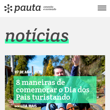
notícias
07 DE AGO . 2026
8 maneiras de
comemorar o Dia dos
Pais turistando
>> LEIA MAIS