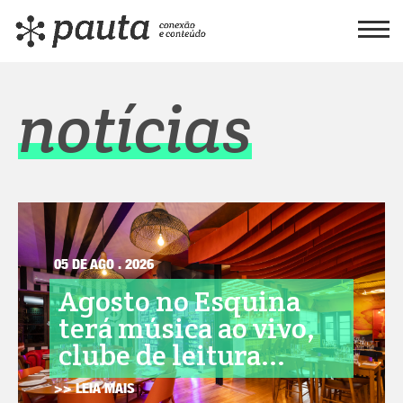
notícias
05 DE AGO . 2026
Agosto no Esquina
terá música ao vivo,
clube de leitura...
>> LEIA MAIS