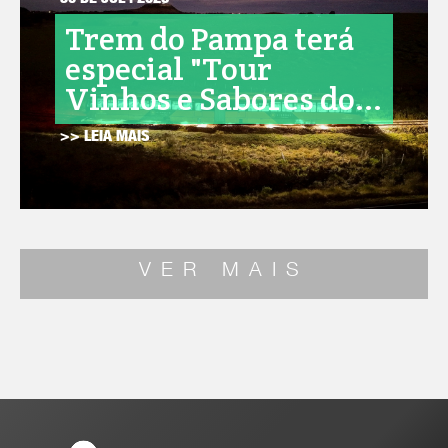
30 DE JUL . 2026
Trem do Pampa terá
especial "Tour
Vinhos e Sabores do...
>> LEIA MAIS
VER MAIS