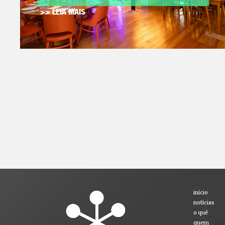
>> LEIA MAIS
início
notícias
o quê
quem