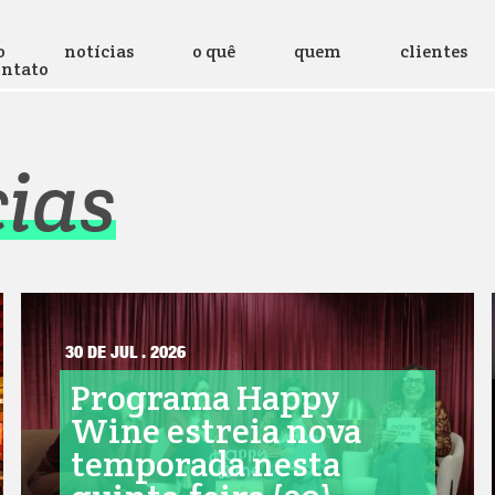
o
notícias
o quê
quem
clientes
ontato
cias
30 DE JUL . 2026
Programa Happy
Wine estreia nova
temporada nesta