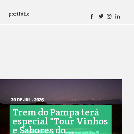
portfólio
30 DE JUL . 2026
Trem do Pampa terá
especial "Tour Vinhos
e Sabores do...