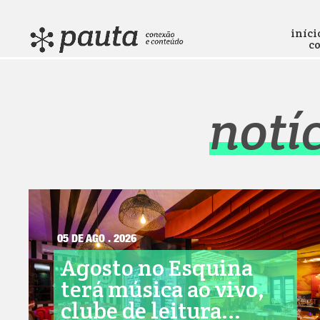
iníci
c
notí
05 DE AGO . 2026
Agosto no Esquina
terá música ao vivo,
clube de leitura...