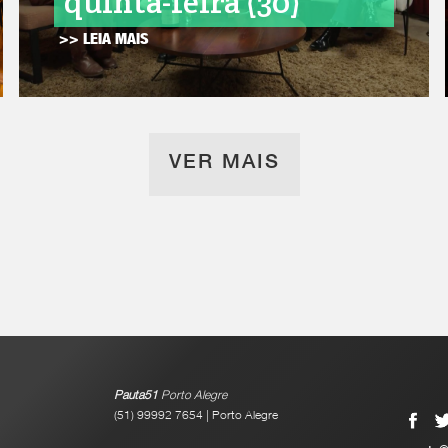
quinta-feira (30)
>> LEIA MAIS
VER MAIS
Pauta51
Porto Alegre
(51) 99992 7654 | Porto Alegre