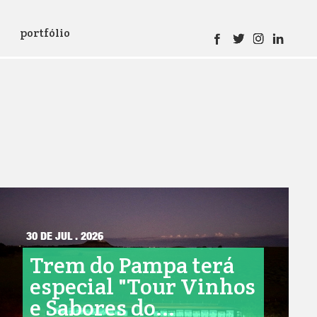
portfólio
30 DE JUL . 2026
Trem do Pampa terá
especial "Tour Vinhos
e Sabores do...