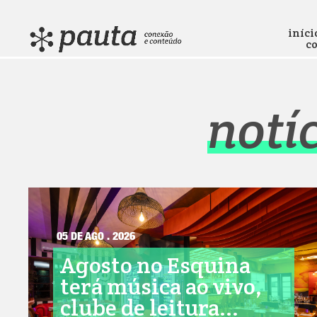
iníci
c
notí
05 DE AGO . 2026
Agosto no Esquina
terá música ao vivo,
clube de leitura...