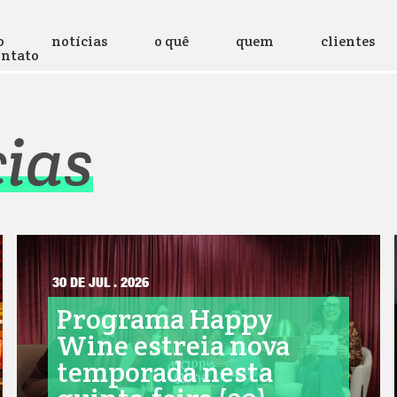
o
notícias
o quê
quem
clientes
ontato
cias
30 DE JUL . 2026
Programa Happy
Wine estreia nova
temporada nesta