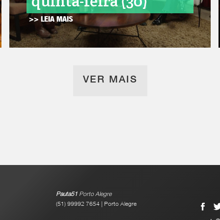
quinta-feira (30)
>> LEIA MAIS
VER MAIS
Pauta51
Porto Alegre
(51) 99992 7654 | Porto Alegre