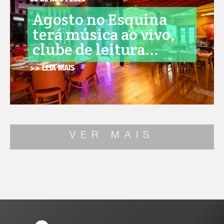
05 DE AGO . 2026
Agosto no Esquina
terá música ao vivo,
clube de leitura...
>> LEIA MAIS
VER MAIS