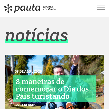
notícias
07 DE AGO . 2026
8 maneiras de
comemorar o Dia dos
Pais turistando
>> LEIA MAIS