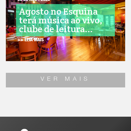
05 DE AGO . 2026
Agosto no Esquina
terá música ao vivo,
clube de leitura...
>> LEIA MAIS
VER MAIS