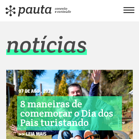
notícias
07 DE AGO . 2026
8 maneiras de
comemorar o Dia dos
Pais turistando
>> LEIA MAIS