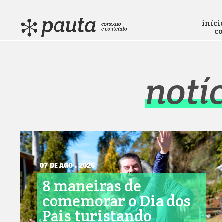
iníci
c
notí
07 DE AGO . 2026
8 maneiras de
comemorar o Dia dos
Pais turistando