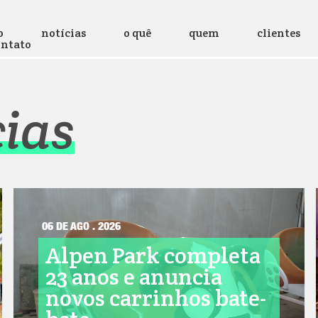
o
notícias
o quê
quem
clientes
ontato
cias
06 DE AGO . 2026
Alpen Park completa
23 anos e anuncia
novos carrinhos bate-