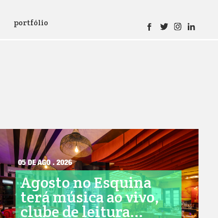
portfólio
05 DE AGO . 2026
Agosto no Esquina
terá música ao vivo,
clube de leitura...