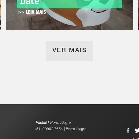
bate
>> LEIA MAIS
VER MAIS
Pauta51
Porto Alegre
(51) 99992 7654 | Porto Alegre