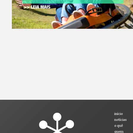
>> LEIA MAIS
início
notícias
o quê
quem