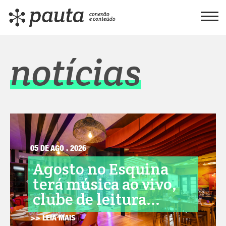
notícias
05 DE AGO . 2026
Agosto no Esquina
terá música ao vivo,
clube de leitura...
>> LEIA MAIS