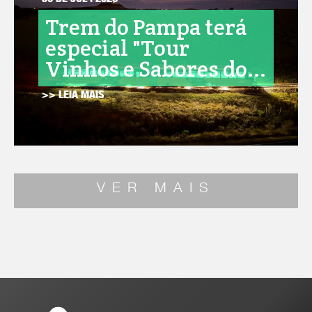
30 DE JUL . 2026
Trem do Pampa terá
especial "Tour
Vinhos e Sabores do...
>> LEIA MAIS
VER MAIS