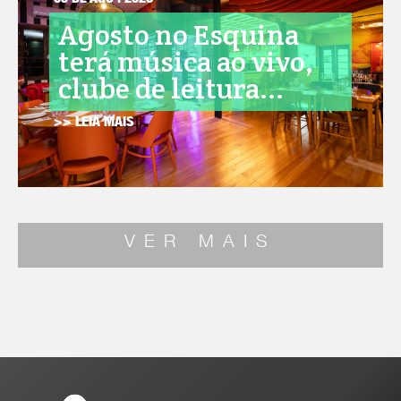
05 DE AGO . 2026
Agosto no Esquina
terá música ao vivo,
clube de leitura...
>> LEIA MAIS
VER MAIS