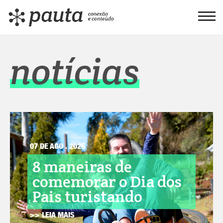
notícias
07 DE AGO . 2026
8 maneiras de
comemorar o Dia dos
Pais turistando
>> LEIA MAIS