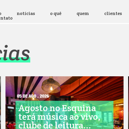
o
notícias
o quê
quem
clientes
ontato
cias
05 DE AGO . 2026
Agosto no Esquina
terá música ao vivo,
clube de leitura...