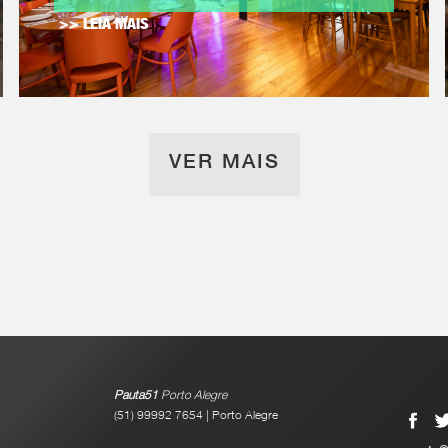
>> LEIA MAIS
VER MAIS
Pauta51
Porto Alegre
(51) 99992 7654 | Porto Alegre