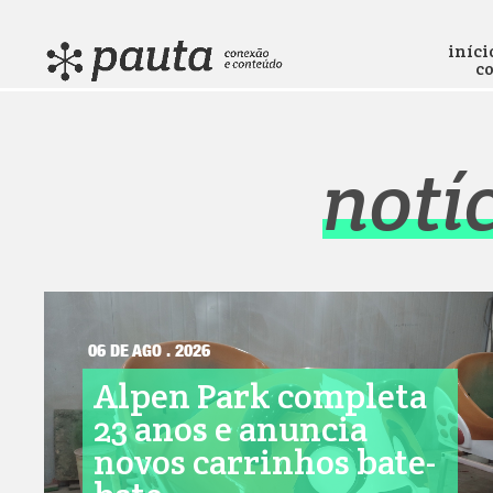
iníci
c
notí
06 DE AGO . 2026
Alpen Park completa
23 anos e anuncia
novos carrinhos bate-