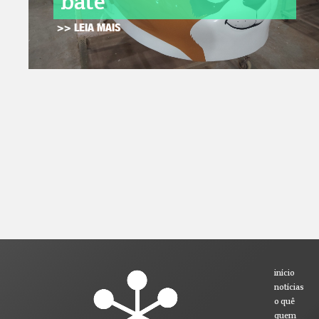
bate
>> LEIA MAIS
início
notícias
o quê
quem