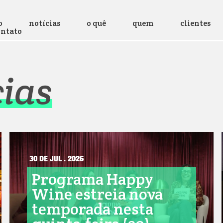
o
notícias
o quê
quem
clientes
ontato
cias
30 DE JUL . 2026
Programa Happy
Wine estreia nova
temporada nesta