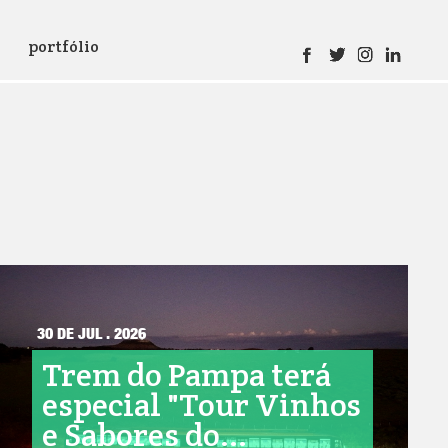
portfólio
30 DE JUL . 2026
Trem do Pampa terá
especial "Tour Vinhos
e Sabores do...