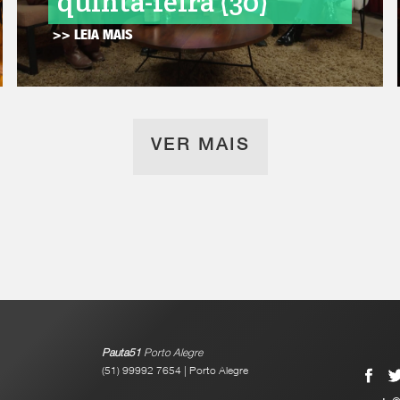
quinta-feira (30)
>> LEIA MAIS
VER MAIS
Pauta51
Porto Alegre
(51) 99992 7654 | Porto Alegre