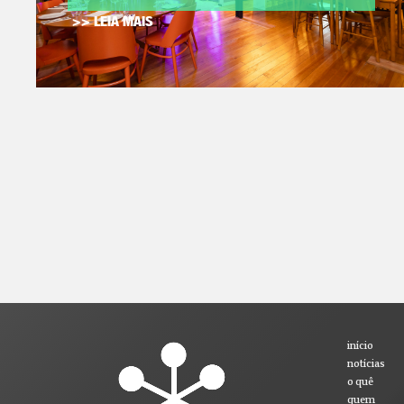
>> LEIA MAIS
início
notícias
o quê
quem