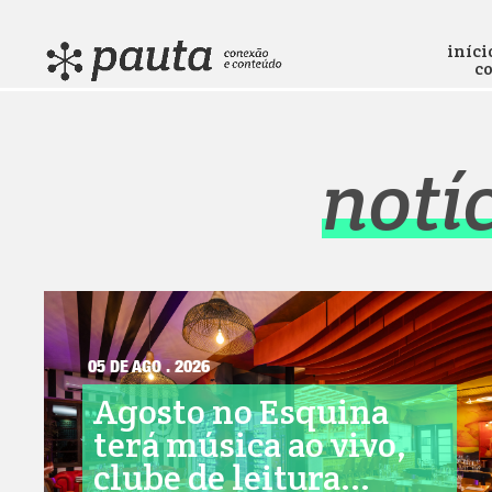
iníci
c
notí
05 DE AGO . 2026
Agosto no Esquina
terá música ao vivo,
clube de leitura...