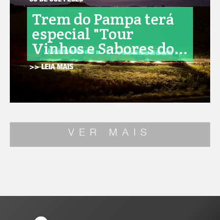
30 DE JUL . 2026
Trem do Pampa terá
especial "Tour
Vinhos e Sabores do...
>> LEIA MAIS
VER MAIS