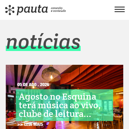
notícias
05 DE AGO . 2026
Agosto no Esquina
terá música ao vivo,
clube de leitura...
>> LEIA MAIS