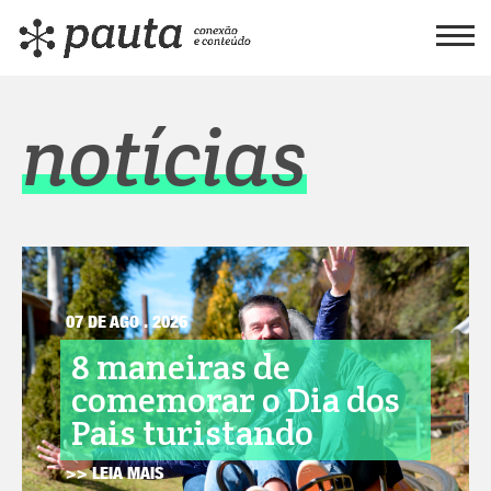
notícias
07 DE AGO . 2026
8 maneiras de
comemorar o Dia dos
Pais turistando
>> LEIA MAIS