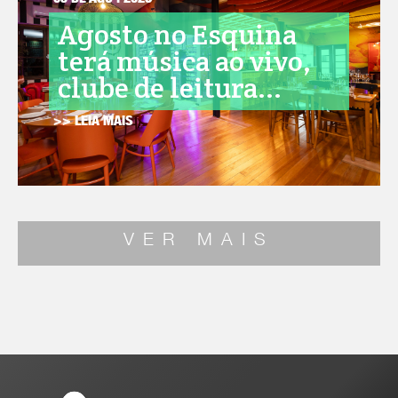
05 DE AGO . 2026
Agosto no Esquina
terá música ao vivo,
clube de leitura...
>> LEIA MAIS
VER MAIS