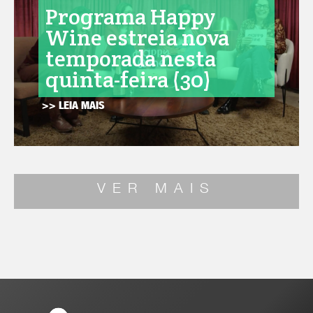
Programa Happy
Wine estreia nova
temporada nesta
quinta-feira (30)
>> LEIA MAIS
VER MAIS