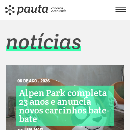
notícias
06 DE AGO . 2026
Alpen Park completa
23 anos e anuncia
novos carrinhos bate-
bate