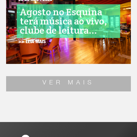
05 DE AGO . 2026
Agosto no Esquina
terá música ao vivo,
clube de leitura...
>> LEIA MAIS
VER MAIS