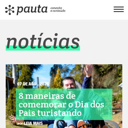
notícias
07 DE AGO . 2026
8 maneiras de
comemorar o Dia dos
Pais turistando
>> LEIA MAIS