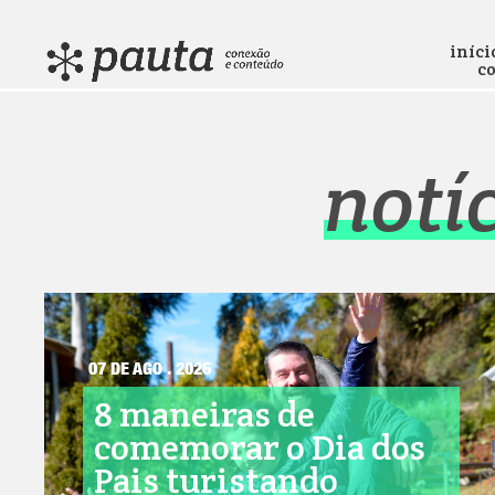
iníci
c
notí
07 DE AGO . 2026
8 maneiras de
comemorar o Dia dos
Pais turistando