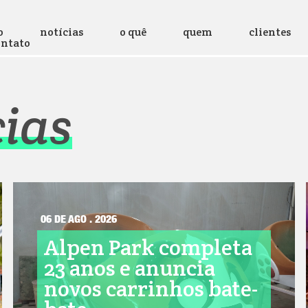
o
notícias
o quê
quem
clientes
ontato
cias
06 DE AGO . 2026
Alpen Park completa
23 anos e anuncia
novos carrinhos bate-