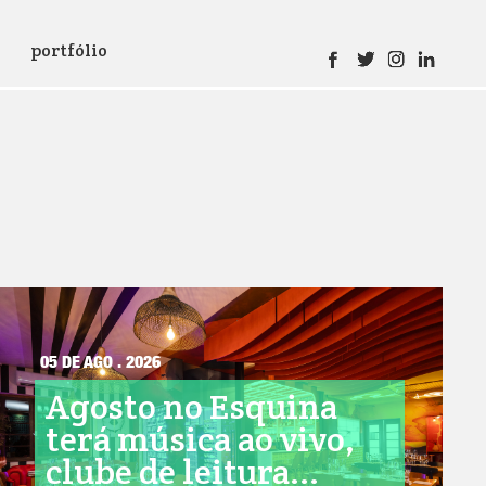
portfólio
05 DE AGO . 2026
Agosto no Esquina
terá música ao vivo,
clube de leitura...