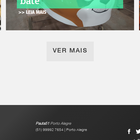
bate
>> LEIA MAIS
VER MAIS
Pauta51
Porto Alegre
(51) 99992 7654 | Porto Alegre