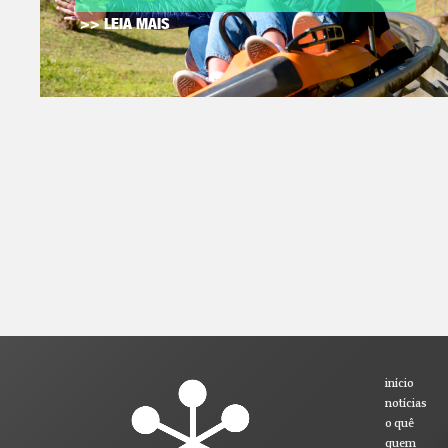
>> LEIA MAIS
início
notícias
o quê
quem