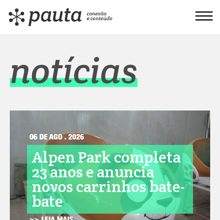
notícias
06 DE AGO . 2026
Alpen Park completa
23 anos e anuncia
novos carrinhos bate-
bate