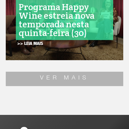
Programa Happy
Wine estreia nova
temporada nesta
quinta-feira (30)
>> LEIA MAIS
VER MAIS