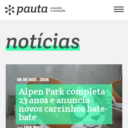
notícias
06 DE AGO . 2026
Alpen Park completa
23 anos e anuncia
novos carrinhos bate-
bate