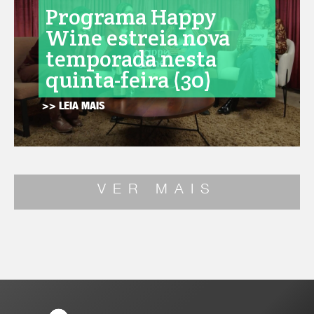
Programa Happy
Wine estreia nova
temporada nesta
quinta-feira (30)
>> LEIA MAIS
VER MAIS