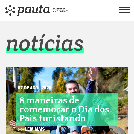
notícias
07 DE AGO . 2026
8 maneiras de
comemorar o Dia dos
Pais turistando
>> LEIA MAIS