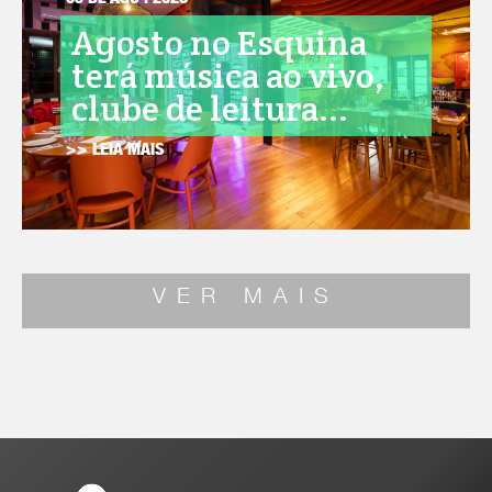
05 DE AGO . 2026
Agosto no Esquina
terá música ao vivo,
clube de leitura...
>> LEIA MAIS
VER MAIS