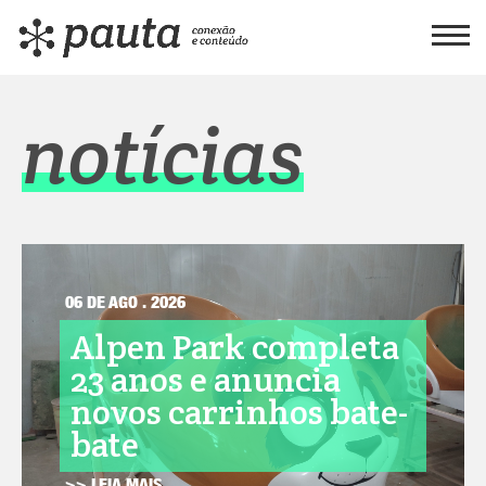
notícias
06 DE AGO . 2026
Alpen Park completa
23 anos e anuncia
novos carrinhos bate-
bate