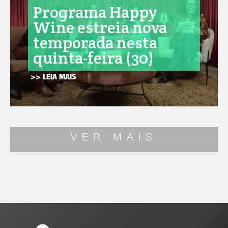
Programa Happy
Wine estreia nova
temporada nesta
quinta-feira (30)
>> LEIA MAIS
VER MAIS