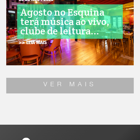
05 DE AGO . 2026
Agosto no Esquina
terá música ao vivo,
clube de leitura...
>> LEIA MAIS
VER MAIS