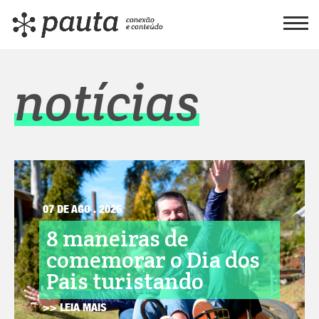
notícias
07 DE AGO . 2026
8 maneiras de
comemorar o Dia dos
Pais turistando
>> LEIA MAIS