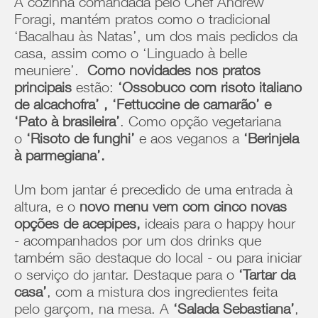
A cozinha comandada pelo Chef Andrew
Foragi, mantém pratos como o tradicional
‘Bacalhau às Natas’, um dos mais pedidos da
casa, assim como o ‘Linguado à belle
meuniere’.
Como novidades nos pratos
principais
estão:
‘Ossobuco com risoto italiano
de alcachofra’ , ‘Fettuccine de camarão’ e
‘Pato à brasileira’
. Como opção vegetariana
o
‘Risoto de funghi’
e aos veganos a
‘Berinjela
à parmegiana’.
Um bom jantar é precedido de uma entrada à
altura, e o
novo menu vem com cinco novas
opções de acepipes,
ideais para o happy hour
- acompanhados por um dos drinks que
também são destaque do local - ou para iniciar
o serviço do jantar. Destaque para o
‘Tartar da
casa’
, com a mistura dos ingredientes feita
pelo garçom, na mesa. A
‘Salada Sebastiana’
,