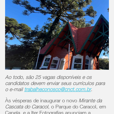
Ao todo, são 25 vagas disponíveis e os
candidatos devem enviar seus currículos para
o e-mail
trabalheconosco@cnct.com.br
.
Às vésperas de inaugurar o novo
Mirante da
Cascata do Caracol
, o Parque do Caracol, em
Canela, e a Iter Fotografias anunciam a