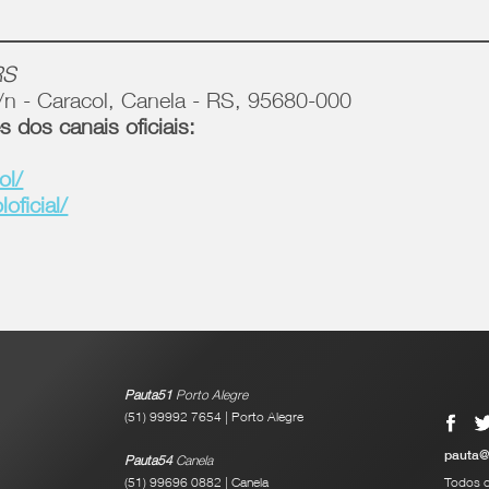
RS
/n - Caracol, Canela - RS, 95680-000
s dos canais oficiais:
ol/
ficial/
Pauta51
Porto Alegre
(51) 99992 7654 | Porto Alegre
pauta@
Pauta54
Canela
(51) 99696 0882 | Canela
Todos o