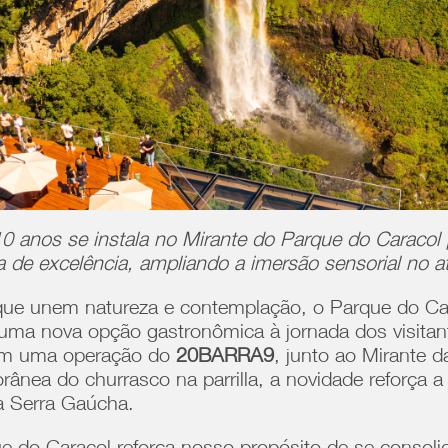
0 anos se instala no Mirante do Parque do Caracol
de excelência, ampliando a imersão sensorial no at
que unem natureza e contemplação, o Parque do Ca
r uma nova opção gastronômica à jornada dos visita
com uma operação do
20BARRA9
, junto ao Mirante 
ânea do churrasco na parrilla, a novidade reforça a 
da Serra Gaúcha.