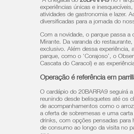
“A chegada do
20BARRA9
no Parqu
experiências únicas e inesquecíveis,
atividades de gastronomia e lazer. 
diversificadas para a jornada do no
Com a novidade, o parque passa a o
Mirante. Da varanda do restaurante,
exclusivo. Além dessa experiência,
parque, como o ‘Corajoso’, o Observ
Cascata do Caracol) e as experiênci
Operação é referência em parril
O cardápio do 20BARRA9 seguirá a l
reunindo desde belisquetes até os cl
de acompanhamentos como o arroz d
a oferta de sobremesas e uma carta 
drinks, com opções pensadas para 
de consumo ao longo da visita no p