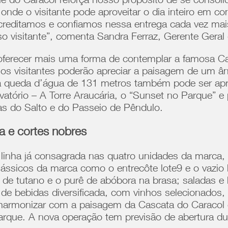
e do Caracol reforça nosso propósito de se consol
 onde o visitante pode aproveitar o dia inteiro em 
Acreditamos e confiamos nessa entrega cada vez mai
sso visitante”, comenta Sandra Ferraz, Gerente Gera
ferecer mais uma forma de contemplar a famosa Cas
 os visitantes poderão apreciar a paisagem de um ân
 a queda d’água de 131 metros também pode ser apr
atório – A Torre Araucária, o “Sunset no Parque” e 
as do Salto e do Passeio de Pêndulo.
la e cortes nobres
inha já consagrada nas quatro unidades da marca, e
ássicos da marca como o entrecôte lote9 e o vazio l
e tutano e o purê de abóbora na brasa; saladas e
de bebidas diversificada, com vinhos selecionados, 
harmonizar com a paisagem da Cascata do Caracol
arque. A nova operação tem previsão de abertura du