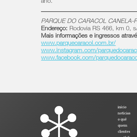
ano.
PARQUE DO CARACOL CANELA-
Endereço:
Rodovia RS 466, km 0, s
Mais informações e ingressos atravé
www.parquecaracol.com.br/
www.instagram.com/parquedocarac
www.facebook.com/parquedocaracolo
início
notícias
o quê
quem
clientes