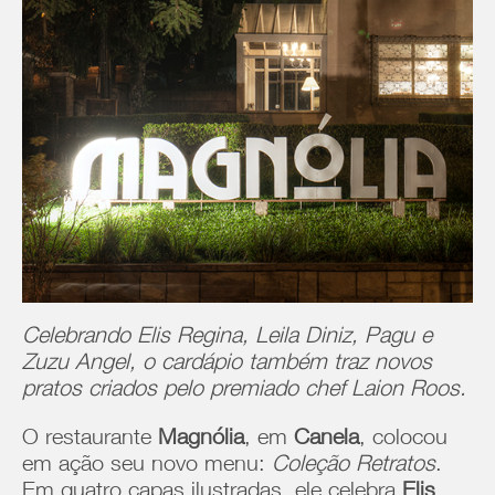
Celebrando Elis Regina, Leila Diniz, Pagu e
Zuzu Angel, o cardápio também traz novos
pratos criados pelo premiado chef Laion Roos.
O restaurante
Magnólia
, em
Canela
, colocou
em ação seu novo menu:
Coleção Retratos
.
Em quatro capas ilustradas, ele celebra
Elis