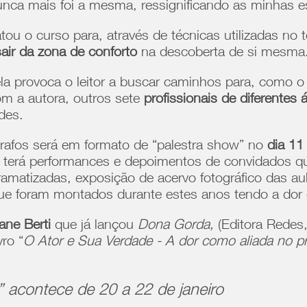
nunca mais foi a mesma, ressignificando as minhas es
atou o curso para, através de técnicas utilizadas no 
air da zona de conforto
na descoberta de si mesma
la provoca o leitor a buscar caminhos para, como o t
com a autora, outros sete
profissionais de diferentes 
des.
afos será em formato de “palestra show” no
dia 11 
terá performances e depoimentos de convidados que
 dramatizadas, exposição de acervo fotográfico das au
que foram montados durante estes anos tendo a do
iane Berti
que já lançou
Dona Gorda,
(Editora Redes
vro “
O Ator e Sua Verdade - A dor como aliada no pr
” acontece de 20 a 22 de janeiro