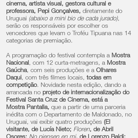
cinema, artista visual, gestora cultural e
professora, Pepi Gonçalves,
diretamente do
Uruguai
(abaixo a mini bio de cada jurado)
,
serão os responsáveis por escolher os
vencedores que levam o Troféu Tipuana nas 14
categorias de premiação.
A programação do festival contempla a
Mostra
Nacional
, com 12 curta-metragens, a
Mostra
Gaúcha
, com seis produções e a
Olhares
Daqui
, com três filmes locais,
todas em
competição
. Novidade nesta edição, dando a
arrancada no
projeto de internacionalização do
Festival Santa Cruz de Cinema, está a
Mostra Pantalla,
que a partir de uma parceria
inédita com o Departamento de Maldonado, no
Uruguai, vai exibir quatro produções
(El
visitante, de Lucía Nieto;
Floren
, de Abril
Osores;
No piensen en mi
, de Lorenzo Baldi;