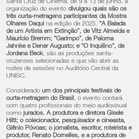
Santa Cruz de Cinema, de 9 a 13 de junho, a
organização do evento
divulgou quais são os
três curta-metragens participantes da Mostra
Olhares Daqui
na edição de 2025.
“A Balada
de um Artista em Extinção”, de Vitz Almeida e
Maurício Bremm; “Garimpo”, de Paloma
Jahnke e Dener Augusto; e “O Inquilino”, de
Jordana Beck
, são as produções santa-
cruzenses selecionadas e que vão abrir as
noites de sessões no Auditório Central da
UNISC.
Considerado
um dos principais festivais de
curta-metragem do Brasil
, o evento contará
com quatro profissionais do meio audiovisual
como
jurados. A produtora e diretora Gisele
Hiltl; o colecionador, pesquisador e cineasta,
Glênio Póvoas; o jornalista, escritor, roteirista e
produtor, Renato Dornelles, e a produtora de