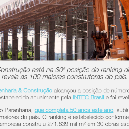
onstrução está na 30ª posição do ranking di
revela as 100 maiores construtoras do país.
enharia & Construção
alcançou a posição de número
 estabelecido anualmente pela
INTEC Brasil
e foi reve
 do Paranhana,
que completa 50 anos este ano
, subi
maiores do país. O ranking é estabelecido confor
 empresa construiu 271.839 mil m² em 30 obras esp